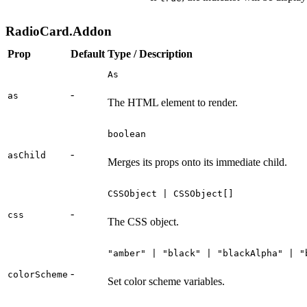
RadioCard.Addon
Prop
Default
Type / Description
As
-
as
The HTML element to render.
boolean
-
asChild
Merges its props onto its immediate child.
CSSObject | CSSObject[]
-
css
The CSS object.
"amber" | "black" | "blackAlpha" | "
-
colorScheme
Set color scheme variables.