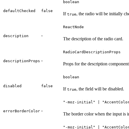
boolean
defaultChecked
false
If
, the radio will be initially c
true
ReactNode
-
description
The description of the radio card.
RadioCardDescriptionProps
-
descriptionProps
Props for the description component
boolean
disabled
false
If
, the field will be disabled.
true
"-moz-initial" | "AccentColo
-
errorBorderColor
The border color when the input is i
"-moz-initial" | "AccentColo