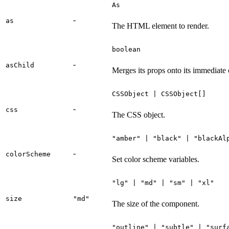
As
-
as
The HTML element to render.
boolean
-
asChild
Merges its props onto its immediate 
CSSObject | CSSObject[]
-
css
The CSS object.
"amber" | "black" | "blackAl
-
colorScheme
Set color scheme variables.
"lg" | "md" | "sm" | "xl"
size
"md"
The size of the component.
"outline" | "subtle" | "surf