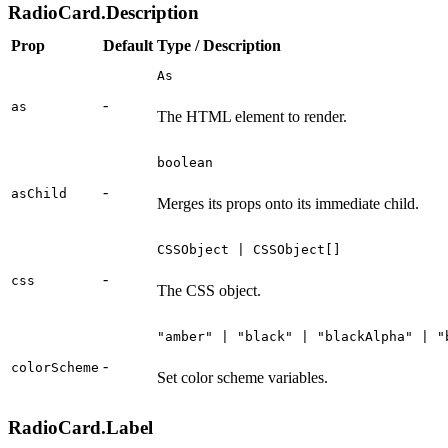
RadioCard.Description
Prop
Default
Type / Description
As
-
as
The HTML element to render.
boolean
-
asChild
Merges its props onto its immediate child.
CSSObject | CSSObject[]
-
css
The CSS object.
"amber" | "black" | "blackAlpha" | "
-
colorScheme
Set color scheme variables.
RadioCard.Label