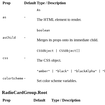
Prop
Default
Type / Description
As
-
as
The HTML element to render.
boolean
-
asChild
Merges its props onto its immediate child.
CSSObject | CSSObject[]
-
css
The CSS object.
"amber" | "black" | "blackAlpha" | "
-
colorScheme
Set color scheme variables.
RadioCardGroup.Root
Prop
Default
Type / Description