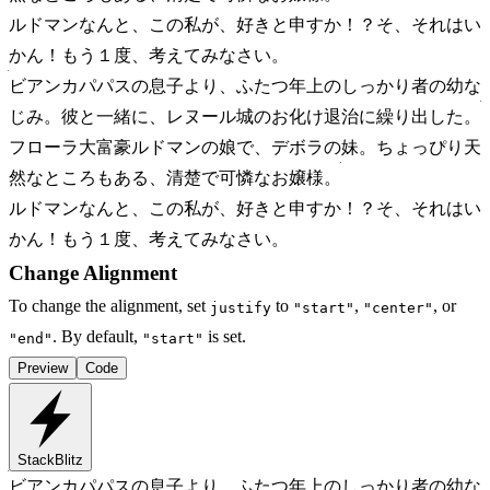
ルドマン
なんと、この私が、好きと申すか！？そ、それはい
かん！もう１度、考えてみなさい。
ビアンカ
パパスの息子より、ふたつ年上のしっかり者の幼な
じみ。彼と一緒に、レヌール城のお化け退治に繰り出した。
フローラ
大富豪ルドマンの娘で、デボラの妹。ちょっぴり天
然なところもある、清楚で可憐なお嬢様。
ルドマン
なんと、この私が、好きと申すか！？そ、それはい
かん！もう１度、考えてみなさい。
Change Alignment
To change the alignment, set
to
,
, or
justify
"start"
"center"
. By default,
is set.
"end"
"start"
Preview
Code
StackBlitz
ビアンカ
パパスの息子より、ふたつ年上のしっかり者の幼な