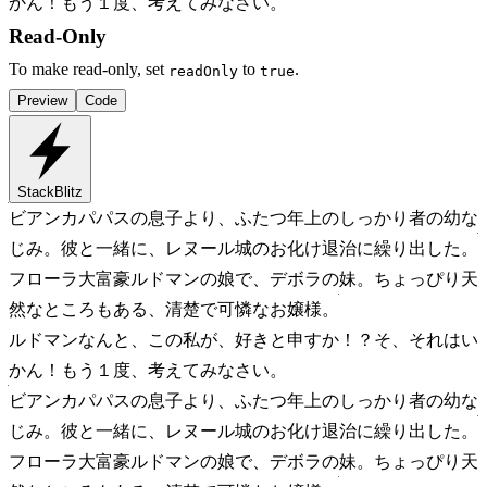
かん！もう１度、考えてみなさい。
Read-Only
To make read-only, set
to
.
readOnly
true
Preview
Code
StackBlitz
ビアンカ
パパスの息子より、ふたつ年上のしっかり者の幼な
じみ。彼と一緒に、レヌール城のお化け退治に繰り出した。
フローラ
大富豪ルドマンの娘で、デボラの妹。ちょっぴり天
然なところもある、清楚で可憐なお嬢様。
ルドマン
なんと、この私が、好きと申すか！？そ、それはい
かん！もう１度、考えてみなさい。
ビアンカ
パパスの息子より、ふたつ年上のしっかり者の幼な
じみ。彼と一緒に、レヌール城のお化け退治に繰り出した。
フローラ
大富豪ルドマンの娘で、デボラの妹。ちょっぴり天