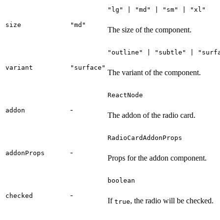
"lg" | "md" | "sm" | "xl"
size
"md"
The size of the component.
"outline" | "subtle" | "surf
variant
"surface"
The variant of the component.
ReactNode
-
addon
The addon of the radio card.
RadioCardAddonProps
-
addonProps
Props for the addon component.
boolean
-
checked
If
, the radio will be checked.
true