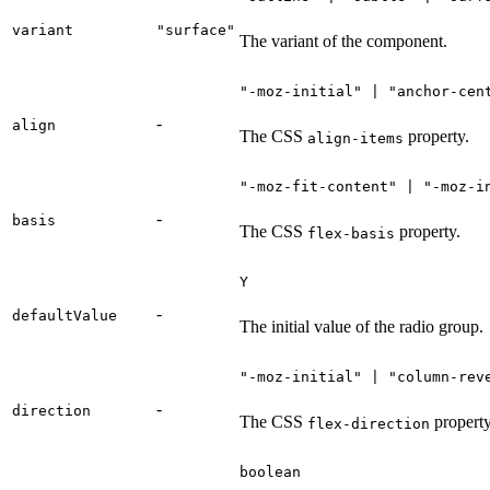
variant
"surface"
The variant of the component.
"-moz-initial" | "anchor-cen
-
align
The CSS
property.
align-items
"-moz-fit-content" | "-moz-i
-
basis
The CSS
property.
flex-basis
Y
-
defaultValue
The initial value of the radio group.
"-moz-initial" | "column-rev
-
direction
The CSS
property
flex-direction
boolean