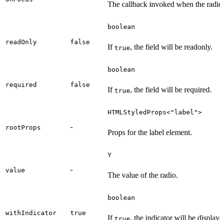
The callback invoked when the radio
boolean
readOnly
false
If
, the field will be readonly.
true
boolean
required
false
If
, the field will be required.
true
HTMLStyledProps<"label">
-
rootProps
Props for the label element.
Y
-
value
The value of the radio.
boolean
withIndicator
true
If
, the indicator will be displa
true