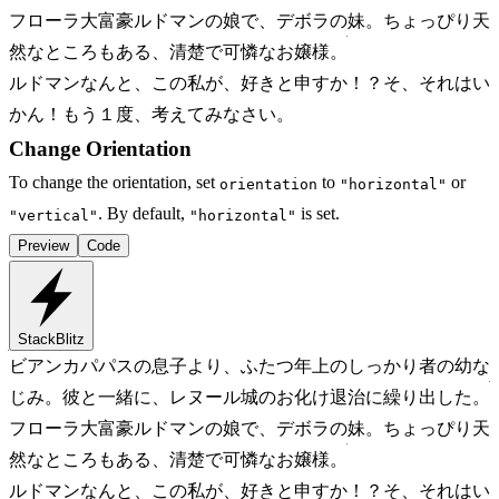
フローラ
大富豪ルドマンの娘で、デボラの妹。ちょっぴり天
然なところもある、清楚で可憐なお嬢様。
ルドマン
なんと、この私が、好きと申すか！？そ、それはい
かん！もう１度、考えてみなさい。
Change Orientation
To change the orientation, set
to
or
orientation
"horizontal"
. By default,
is set.
"vertical"
"horizontal"
Preview
Code
StackBlitz
ビアンカ
パパスの息子より、ふたつ年上のしっかり者の幼な
じみ。彼と一緒に、レヌール城のお化け退治に繰り出した。
フローラ
大富豪ルドマンの娘で、デボラの妹。ちょっぴり天
然なところもある、清楚で可憐なお嬢様。
ルドマン
なんと、この私が、好きと申すか！？そ、それはい