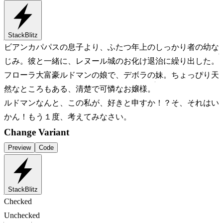
StackBlitz
ビアンカ
パパスの息子より、ふたつ年上のしっかり者の幼な
じみ。彼と一緒に、レヌール城のお化け退治に繰り出した。
フローラ
大富豪ルドマンの娘で、デボラの妹。ちょっぴり天
然なところもある、清楚で可憐なお嬢様。
ルドマン
なんと、この私が、好きと申すか！？そ、それはい
かん！もう１度、考えてみなさい。
Change Variant
Preview
Code
StackBlitz
Checked
Unchecked