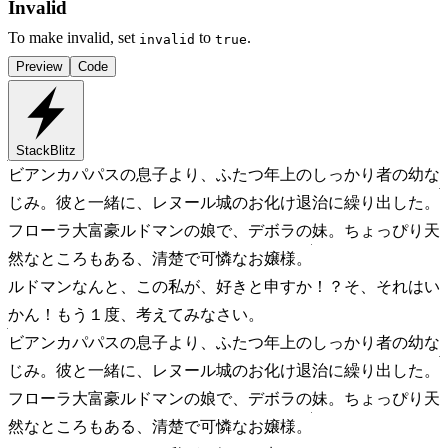
Invalid
To make invalid, set
to
.
invalid
true
Preview
Code
StackBlitz
ビアンカ
パパスの息子より、ふたつ年上のしっかり者の幼な
じみ。彼と一緒に、レヌール城のお化け退治に繰り出した。
フローラ
大富豪ルドマンの娘で、デボラの妹。ちょっぴり天
然なところもある、清楚で可憐なお嬢様。
ルドマン
なんと、この私が、好きと申すか！？そ、それはい
かん！もう１度、考えてみなさい。
ビアンカ
パパスの息子より、ふたつ年上のしっかり者の幼な
じみ。彼と一緒に、レヌール城のお化け退治に繰り出した。
フローラ
大富豪ルドマンの娘で、デボラの妹。ちょっぴり天
然なところもある、清楚で可憐なお嬢様。