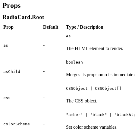
Props
RadioCard.Root
Prop
Default
Type / Description
As
-
as
The HTML element to render.
boolean
-
asChild
Merges its props onto its immediate 
CSSObject | CSSObject[]
-
css
The CSS object.
"amber" | "black" | "blackAl
-
colorScheme
Set color scheme variables.