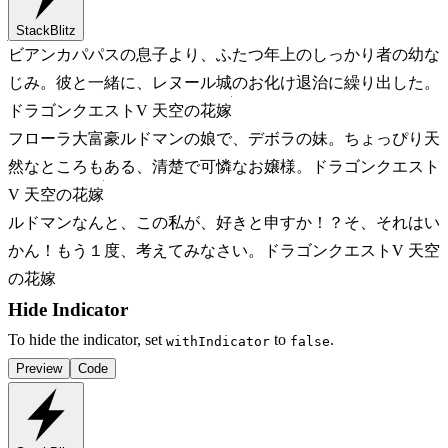
StackBlitz
ビアンカ
パパスの息子より、ふたつ年上のしっかり者の幼な
じみ。彼と一緒に、レヌール城のお化け退治に繰り出した。
ドラゴンクエストV 天空の花嫁
フローラ
大富豪ルドマンの娘で、デボラの妹。ちょっぴり天
然なところもある、清楚で可憐なお嬢様。
ドラゴンクエスト
V 天空の花嫁
ルドマン
なんと、この私が、好きと申すか！？そ、それはい
かん！もう１度、考えてみなさい。
ドラゴンクエストV 天空
の花嫁
Hide Indicator
To hide the indicator, set
to
.
withIndicator
false
Preview
Code