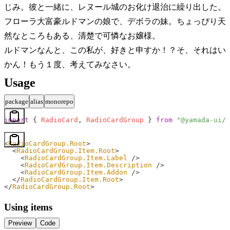
じみ。彼と一緒に、レヌール城のお化け退治に繰り出した。
フローラ
大富豪ルドマンの娘で、デボラの妹。ちょっぴり天
然なところもある、清楚で可憐なお嬢様。
ルドマン
なんと、この私が、好きと申すか！？そ、それはい
かん！もう１度、考えてみなさい。
Usage
package
alias
monorepo
import
 { 
RadioCard
, 
RadioCardGroup
 } 
from
 "@yamada-ui/r
<
RadioCardGroup.Root
>
  <
RadioCardGroup.Item.Root
>
    <
RadioCardGroup.Item.Label
 />
    <
RadioCardGroup.Item.Description
 />
    <
RadioCardGroup.Item.Addon
 />
  </
RadioCardGroup.Item.Root
>
</
RadioCardGroup.Root
>
Using items
Preview
Code