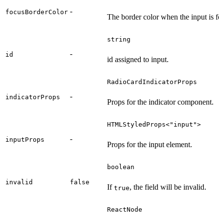
-
focusBorderColor
The border color when the input is 
string
-
id
id assigned to input.
RadioCardIndicatorProps
-
indicatorProps
Props for the indicator component.
HTMLStyledProps<"input">
-
inputProps
Props for the input element.
boolean
invalid
false
If
, the field will be invalid.
true
ReactNode