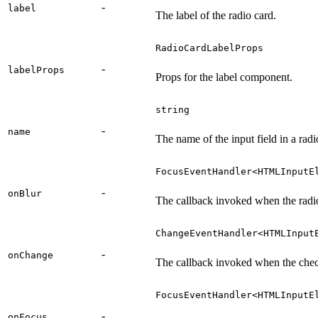
-
label
The label of the radio card.
RadioCardLabelProps
-
labelProps
Props for the label component.
string
-
name
The name of the input field in a radi
FocusEventHandler<HTMLInputE
-
onBlur
The callback invoked when the radio
ChangeEventHandler<HTMLInput
-
onChange
The callback invoked when the chec
FocusEventHandler<HTMLInputE
-
onFocus