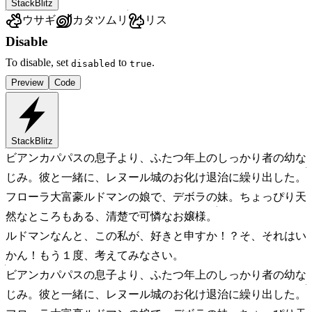
StackBlitz
ウサギ
カタツムリ
リス
Disable
To disable, set
to
.
disabled
true
Preview
Code
StackBlitz
ビアンカ
パパスの息子より、ふたつ年上のしっかり者の幼な
じみ。彼と一緒に、レヌール城のお化け退治に繰り出した。
フローラ
大富豪ルドマンの娘で、デボラの妹。ちょっぴり天
然なところもある、清楚で可憐なお嬢様。
ルドマン
なんと、この私が、好きと申すか！？そ、それはい
かん！もう１度、考えてみなさい。
ビアンカ
パパスの息子より、ふたつ年上のしっかり者の幼な
じみ。彼と一緒に、レヌール城のお化け退治に繰り出した。