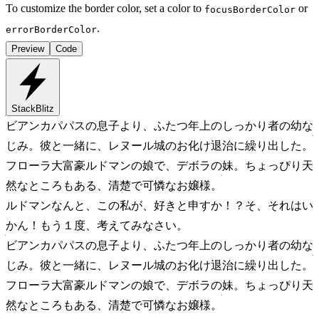
To customize the border color, set a color to
or
focusBorderColor
.
errorBorderColor
Preview
Code
StackBlitz
ビアンカ
パパスの息子より、ふたつ年上のしっかり者の幼な
じみ。彼と一緒に、レヌール城のお化け退治に繰り出した。
フローラ
大富豪ルドマンの娘で、デボラの妹。ちょっぴり天
然なところもある、清楚で可憐なお嬢様。
ルドマン
なんと、この私が、好きと申すか！？そ、それはい
かん！もう１度、考えてみなさい。
ビアンカ
パパスの息子より、ふたつ年上のしっかり者の幼な
じみ。彼と一緒に、レヌール城のお化け退治に繰り出した。
フローラ
大富豪ルドマンの娘で、デボラの妹。ちょっぴり天
然なところもある、清楚で可憐なお嬢様。